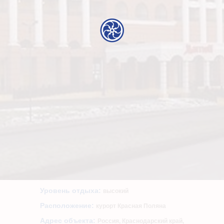
Уровень отдыха:
высокий
Расположение:
курорт Красная Поляна
Адрес объекта:
Россия, Краснодарский край,