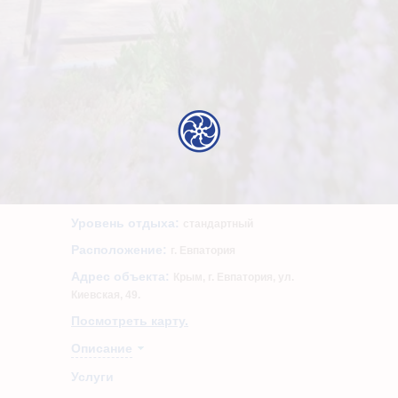
Уровень отдыха:
стандартный
Расположение:
г. Евпатория
Адрес объекта:
Крым, г. Евпатория, ул.
Киевская, 49.
Посмотреть карту.
Описание
Услуги