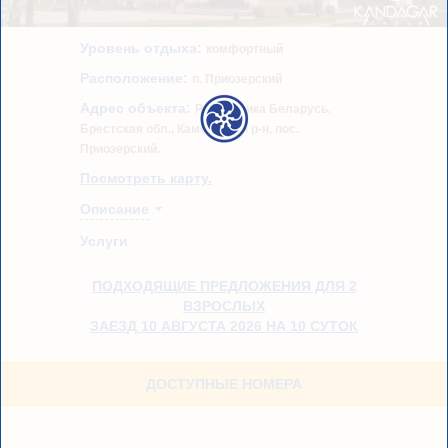
Уровень отдыха:
комфортный
Расположение:
п. Приозерский
Адрес объекта:
Республика Беларусь,
Брестская обл., Каменецкий р-н, пос.
Приозерский.
Посмотреть карту.
Описание
Услуги
ПОДХОДЯЩИЕ ПРЕДЛОЖЕНИЯ ДЛЯ 2
ВЗРОСЛЫХ
ЗАЕЗД 10 АВГУСТА 2026 НА 10 СУТОК
ДОСТУПНЫЕ НОМЕРА